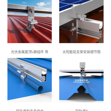
光伏金属屋顶L脚组件 带
太阳能铝支架安装细节图
铝轨道和夹具组合
铝轨道8